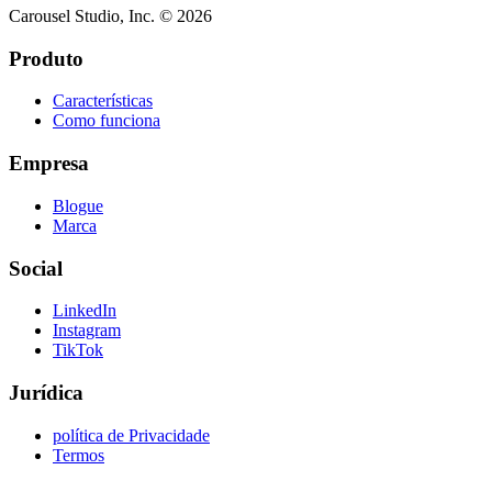
Carousel Studio, Inc. © 2026
Produto
Características
Como funciona
Empresa
Blogue
Marca
Social
LinkedIn
Instagram
TikTok
Jurídica
política de Privacidade
Termos