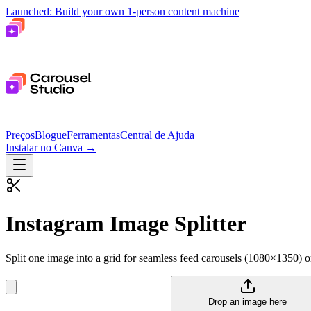
Launched: Build your own 1-person content machine
Preços
Blogue
Ferramentas
Central de Ajuda
Instalar no Canva
→
Instagram Image Splitter
Split one image into a grid for seamless feed carousels (1080×1350) or
Drop an image here