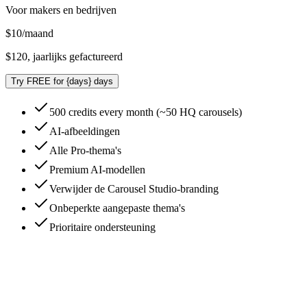
Voor makers en bedrijven
$
10
/
maand
$120, jaarlijks gefactureerd
Try FREE for {days} days
500 credits every month (~50 HQ carousels)
AI-afbeeldingen
Alle Pro-thema's
Premium AI-modellen
Verwijder de Carousel Studio-branding
Onbeperkte aangepaste thema's
Prioritaire ondersteuning